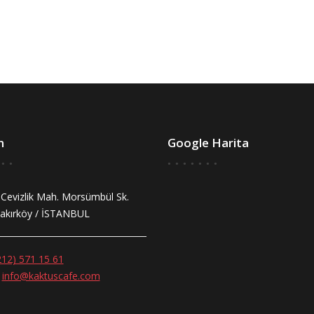
m
Google Harita
Cevizlik Mah. Morsümbül Sk.
akırköy / İSTANBUL
212) 571 15 61
info@kaktuscafe.com